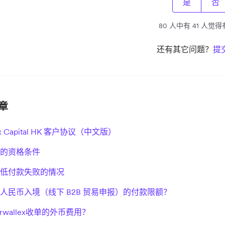
是
否
80 人中有 41 人觉
还有其它问题？
提
章
lex Capital HK 客户协议（中文版）
的资格条件
低付款失败的情况
人民币入境（线下 B2B 贸易申报）的付款限额？
rwallex收单的外币费用？