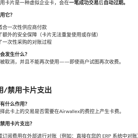
用卡片是一种虚拟企业卡，会在
一笔成功交易
后
自动过期。
用它？
适合一次性供应商付款
了额外的安全保障（卡片无法重复使用或存储）
了一次性采购的对账过程
会发生什么？
将被取消，并且不能再次使用——即使商户试图再次收费。
启用/禁用卡片支出
有什么作用？
择此卡上的交易是否需要在Airwallex的费控上产生卡费。
禁用卡片支出？
或订阅费用在外部进行对账（例如：直接在您的 ERP 系统中对账