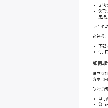
无法
您已设置
集成
我们建
这包括
下载
停用
如何取
账户持有人
方案（Ma
取消订阅
您订
您当前