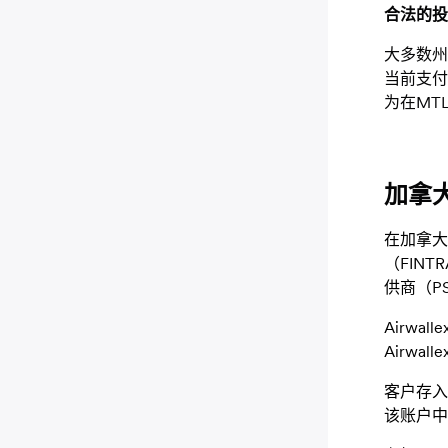
合法的投
大多数州
当前支付
为在MT
加拿
在加拿大，A
（FIN
供商（P
Airwa
Airw
客户存入 
该账户中