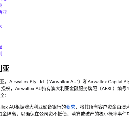
坡
西亚
大
宛
列
利亚
irwallex Pty Ltd（“Airwallex AU”）和Airwallex Capital Pty L
）授权，Airwallex AU持有澳大利亚金融服务牌照（AFSL）编号48722
全：
wallex AU根据澳大利亚储备银行的
要求
，将其所有客户资金由澳大利亚
资金隔离，以确保在公司资不抵债、清算或破产的极小概率事件