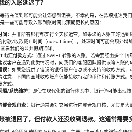
我的入账延迟了？
等待充值到账可能会让您感到沮丧。不幸的是，在款项抵达我们
是一些可能导致入账到账时间比预期更长的原因：
时间：
并非所有银行都实行全天候运营，如果您的入账正好遇到
付款/收款截止时间（cut-off time），处理时间可能会额外增加
 ，查看我们的公共假期通知。
IFT电汇付款方式：
通过 SWIFT 转账的入账，若需要经由多
建议客户在遇到此类情况时，向我们的客服团队提供该笔入账的
错误：
如果您提供了错误的银行账户信息或不支持的收款方式，
请注意，不同的全球收款账户仅能接收特定的币种和转账方式。
账方式。
问题/系统维护：
即使在现代化的银行体系中，银行仍可能出现技
内部合规审查：
银行通常会对交易进行内部合规审核，尤其是大
账被退回了，但付款人还没收到退款。这通常需要
的时间会因多种因素而有所不同，主要取决于涉及的银行合作伙