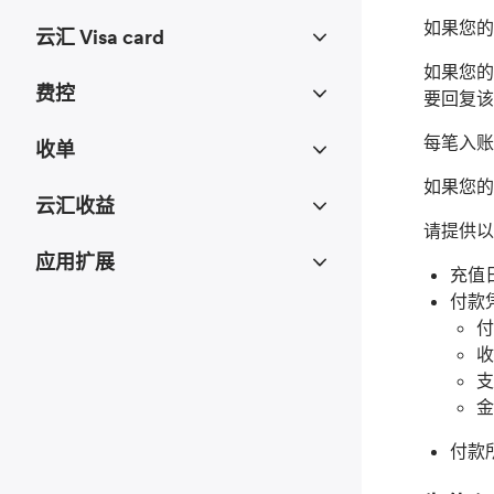
如果您的
云汇 Visa card
如果您的
费控
要回复该
每笔入账
收单
如果您的
云汇收益
请提供以
应用扩展
充值
付款
付
收
支
金
付款