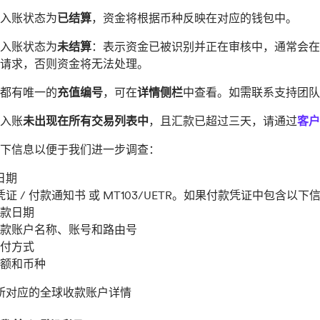
入账状态为
已结算
，资金将根据币种反映在对应的钱包中。
入账状态为
未结算
：表示资金已被识别并正在审核中，通常会在
请求，否则资金将无法处理。
都有唯一的
充值编号
，可在
详情侧栏
中查看。如需联系支持团队
入账
未出现在所有交易列表中
，且汇款已超过三天，请通过
客户
下信息以便于我们进一步调查：
日期
凭证 / 付款通知书 或 MT103/UETR。如果付款凭证中包含
款日期
款账户名称、账号和路由号
付方式
额和币种
所对应的全球收款账户详情