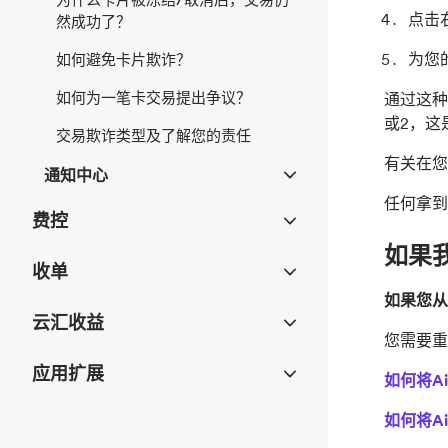
点击
然成功了？
为您
如何避免卡片欺诈？
如何为一笔卡交易提出争议？
通过这种
或2，这
交易欺诈类型及了解您的责任
有关在您
通知中心
任何拿到
费控
如果我
收单
如果您从您
云汇收益
您需要重
应用扩展
如何将Ai
如何将Ai